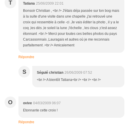
T
Tatiana
25/06/2009 22:01
Bonsoir Christian , <br /> J'étais déja passée sur ton bog mais
à la suite d'une visite dans une chapelle ,j'ai retrouvé une
croix qui ressemble à celle -ci .Je vais éditer la photo , il y a le
coq ,les dès ,le soleil la lune ,l'échelle , les clous ;c'est assez
étonnant .<br /> Merci pour toutes ces belles photos du pays
Carcassonnais ,Lauragais et autres où je me reconnais
parfaitement .<br /> Amicalement
Répondre
S
Séguié christian
26/06/2009 07:52
<br /> A bientôt Tatiana<br /> <br /> <br />
O
ovive
04/03/2009 06:07
Etonnante cette croix !
Répondre