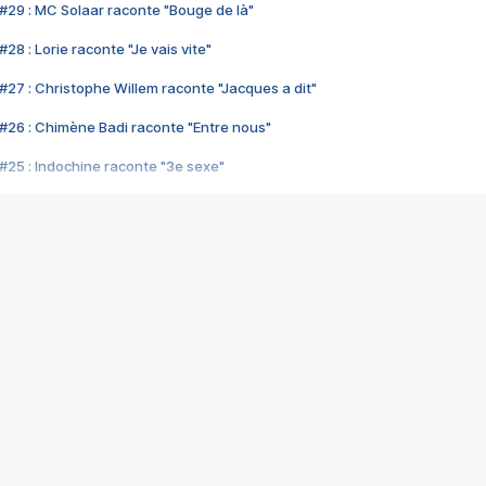
#29 : MC Solaar raconte "Bouge de là"
28 : Lorie raconte "Je vais vite"
#27 : Christophe Willem raconte "Jacques a dit"
#26 : Chimène Badi raconte "Entre nous"
#25 : Indochine raconte "3e sexe"
#24 : Zaho raconte "C'est chelou"
#23 : Patrick Bruel raconte "Au café des délices"
#22 : Kyo raconte "Le chemin"
#21 : Nolwenn Leroy raconte "Cassé"
#20 : Patrick Hernandez raconte "Born to be alive"
#19 : Lorie raconte "Près de moi"
#18 : Michael Jones raconte "A nos actes manqués" (avec Jean-Jacque
#17 : Khaled raconte "Aïcha"