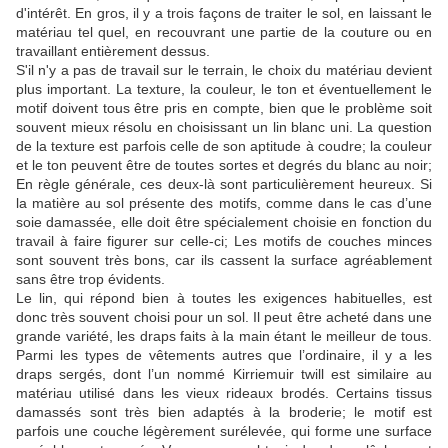
d'intérêt.
En gros, il y a trois façons de traiter le sol, en laissant le
matériau tel quel, en recouvrant une partie de la couture ou en
travaillant entièrement dessus.
S'il n'y a pas de travail sur le terrain, le choix du matériau devient
plus important.
La texture, la couleur, le ton et éventuellement le
motif doivent tous être pris en compte, bien que le problème soit
souvent mieux résolu en choisissant un lin blanc uni.
La question
de la texture est parfois celle de son aptitude à coudre;
la couleur
et le ton peuvent être de toutes sortes et degrés du blanc au noir;
En règle générale, ces deux-là sont particulièrement heureux.
Si
la matière au sol présente des motifs, comme dans le cas d’une
soie damassée, elle doit être spécialement choisie en fonction du
travail à faire figurer sur celle-ci;
Les motifs de couches minces
sont souvent très bons, car ils cassent la surface agréablement
sans être trop évidents.
Le lin, qui répond bien à toutes les exigences habituelles, est
donc très souvent choisi pour un sol.
Il peut être acheté dans une
grande variété, les draps faits à la main étant le meilleur de tous.
Parmi les types de vêtements autres que l’ordinaire, il y a les
draps sergés, dont l’un nommé Kirriemuir twill est similaire au
matériau utilisé dans les vieux rideaux brodés.
Certains tissus
damassés sont très bien adaptés à la broderie;
le motif est
parfois une couche légèrement surélevée, qui forme une surface