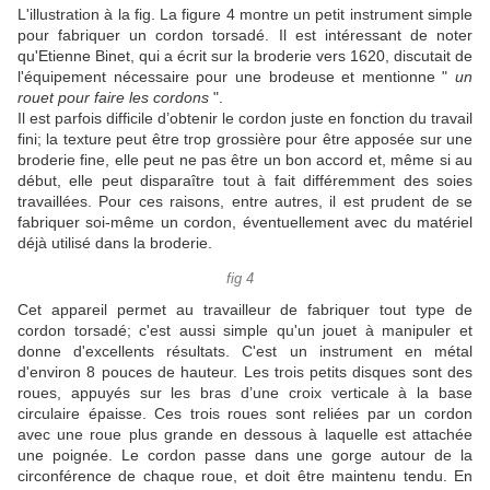
L'illustration à la fig.
La figure 4 montre un petit instrument simple
pour fabriquer un cordon torsadé.
Il est intéressant de noter
qu'Etienne Binet, qui a écrit sur la broderie vers 1620, discutait de
l'équipement nécessaire pour une brodeuse et mentionne "
un
rouet pour faire les cordons
".
Il est parfois difficile d’obtenir le cordon juste en fonction du travail
fini;
la texture peut être trop grossière pour être apposée sur une
broderie fine, elle peut ne pas être un bon accord et, même si au
début, elle peut disparaître tout à fait différemment des soies
travaillées.
Pour ces raisons, entre autres, il est prudent de se
fabriquer soi-même un cordon, éventuellement avec du matériel
déjà utilisé dans la broderie.
fig 4
Cet appareil permet au travailleur de fabriquer tout type de
cordon torsadé;
c'est aussi simple qu'un jouet à manipuler et
donne d'excellents résultats.
C'est un instrument en métal
d'environ 8 pouces de hauteur.
Les trois petits disques sont des
roues, appuyés sur les bras d’une croix verticale à la base
circulaire épaisse.
Ces trois roues sont reliées par un cordon
avec une roue plus grande en dessous à laquelle est attachée
une poignée.
Le cordon passe dans une gorge autour de la
circonférence de chaque roue, et doit être maintenu tendu.
En