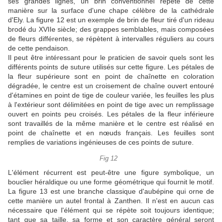
ses grandes lignes, un brin conventionnel répété de cette
manière sur la surface d'une chape célèbre de la cathédrale
d'Ely.
La figure 12 est un exemple de brin de fleur tiré d'un rideau
brodé du XVIIe siècle;
des grappes semblables, mais composées
de fleurs différentes, se répètent à intervalles réguliers au cours
de cette pendaison.
Il peut être intéressant pour le praticien de savoir quels sont les
différents points de suture utilisés sur cette figure.
Les pétales de
la fleur supérieure sont en point de chaînette en coloration
dégradée, le centre est un croisement de chaîne ouvert entouré
d'étamines en point de tige de couleur variée, les feuilles les plus
à l'extérieur sont délimitées en point de tige avec un remplissage
ouvert en points peu croisés.
Les pétales de la fleur inférieure
sont travaillés de la même manière et le centre est réalisé en
point de chaînette et en nœuds français.
Les feuilles sont
remplies de variations ingénieuses de ces points de suture.
Fig 12
L'élément récurrent est peut-être une figure symbolique, un
bouclier héraldique ou une forme géométrique qui fournit le motif.
La figure 13 est une branche classique d'aubépine qui orne de
cette manière un autel frontal à Zanthen.
Il n'est en aucun cas
nécessaire que l'élément qui se répète soit toujours identique;
tant que sa taille, sa forme et son caractère général seront