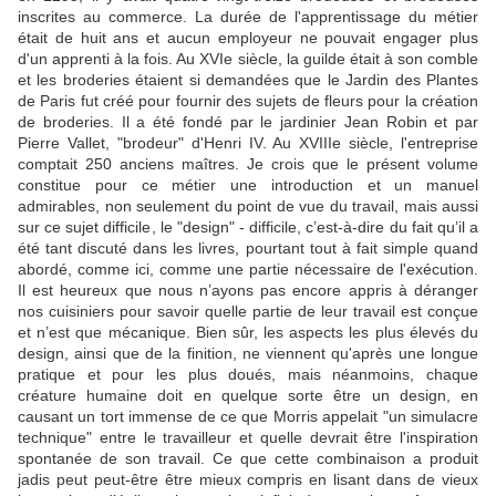
inscrites au commerce.
La durée de l'apprentissage du métier
était de huit ans et aucun employeur ne pouvait engager plus
d'un apprenti à la fois.
Au XVIe siècle, la guilde était à son comble
et les broderies étaient si demandées que le Jardin des Plantes
de Paris fut créé pour fournir des sujets de fleurs pour la création
de broderies.
Il a été fondé par le jardinier Jean Robin et par
Pierre Vallet, "brodeur" d'Henri IV.
Au XVIIIe siècle, l'entreprise
comptait 250 anciens maîtres.
Je crois que le présent volume
constitue pour ce métier une introduction et un manuel
admirables, non seulement du point de vue du travail, mais aussi
sur ce sujet difficile, le "design" - difficile, c’est-à-dire du fait qu’il a
été tant discuté dans les livres, pourtant tout à fait simple quand
abordé, comme ici, comme une partie nécessaire de l'exécution.
Il est heureux que nous n’ayons pas encore appris à déranger
nos cuisiniers pour savoir quelle partie de leur travail est conçue
et n’est que mécanique.
Bien sûr, les aspects les plus élevés du
design, ainsi que de la finition, ne viennent qu'après une longue
pratique et pour les plus doués, mais néanmoins, chaque
créature humaine doit en quelque sorte être un design, en
causant un tort immense de ce que Morris appelait "un simulacre
technique" entre le travailleur et quelle devrait être l'inspiration
spontanée de son travail.
Ce que cette combinaison a produit
jadis peut peut-être être mieux compris en lisant dans de vieux