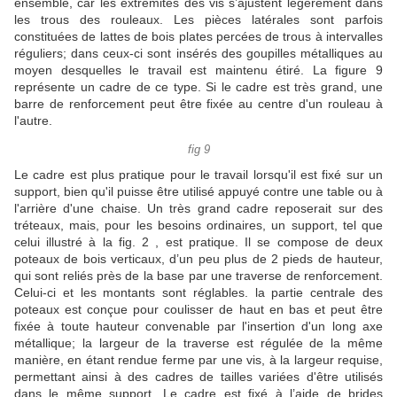
ensemble, car les extrémités des vis s’ajustent légèrement dans
les trous des rouleaux.
Les pièces latérales sont parfois
constituées de lattes de bois plates percées de trous à intervalles
réguliers;
dans ceux-ci sont insérés des goupilles métalliques au
moyen desquelles le travail est maintenu étiré.
La figure 9
représente un cadre de ce type.
Si le cadre est très grand, une
barre de renforcement peut être fixée au centre d'un rouleau à
l'autre.
fig 9
Le cadre est plus pratique pour le travail lorsqu'il est fixé sur un
support, bien qu'il puisse être utilisé appuyé contre une table ou à
l'arrière d'une chaise.
Un très grand cadre reposerait sur des
tréteaux, mais, pour les besoins ordinaires, un support, tel que
celui illustré à la fig.
2 , est pratique.
Il se compose de deux
poteaux de bois verticaux, d’un peu plus de 2 pieds de hauteur,
qui sont reliés près de la base par une traverse de renforcement.
Celui-ci et les montants sont réglables.
la partie centrale des
poteaux est conçue pour coulisser de haut en bas et peut être
fixée à toute hauteur convenable par l'insertion d'un long axe
métallique;
la largeur de la traverse est régulée de la même
manière, en étant rendue ferme par une vis, à la largeur requise,
permettant ainsi à des cadres de tailles variées d'être utilisés
dans le même support.
Le cadre est fixé à l’aide de brides