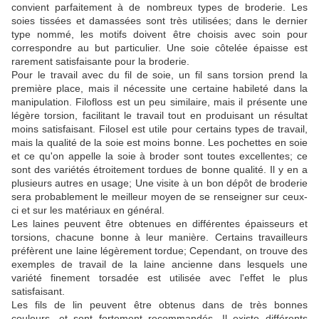
convient parfaitement à de nombreux types de broderie.
Les
soies tissées et damassées sont très utilisées;
dans le dernier
type nommé, les motifs doivent être choisis avec soin pour
correspondre au but particulier.
Une soie côtelée épaisse est
rarement satisfaisante pour la broderie.
Pour le travail avec du fil de soie, un fil sans torsion prend la
première place, mais il nécessite une certaine habileté dans la
manipulation.
Filofloss est un peu similaire, mais il présente une
légère torsion, facilitant le travail tout en produisant un résultat
moins satisfaisant.
Filosel est utile pour certains types de travail,
mais la qualité de la soie est moins bonne.
Les pochettes en soie
et ce qu'on appelle la soie à broder sont toutes excellentes;
ce
sont des variétés étroitement tordues de bonne qualité.
Il y en a
plusieurs autres en usage;
Une visite à un bon dépôt de broderie
sera probablement le meilleur moyen de se renseigner sur ceux-
ci et sur les matériaux en général.
Les laines peuvent être obtenues en différentes épaisseurs et
torsions, chacune bonne à leur manière.
Certains travailleurs
préfèrent une laine légèrement tordue;
Cependant, on trouve des
exemples de travail de la laine ancienne dans lesquels une
variété finement torsadée est utilisée avec l'effet le plus
satisfaisant.
Les fils de lin peuvent être obtenus dans de très bonnes
couleurs, et sont fortement recommandés.
Il existe différents