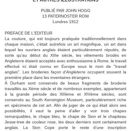
PUBLIÉ PAR JOHN HOGG
13 PATERNOSTER ROW
Londres 1912
PREFACE DE L'EDITEUR
La couture, qui est toujours pratiquée traditionnellement dans
chaque maison, c'était autrefois un art magnifique, un art dans
lequel les ouvriers anglais étaient particulièrement réputés, de
sorte qu'au début du XIIIe siècle, les vêtements brodés en
Angleterre étaient acceptés avec enthousiasme à Rome. le travail
effectué ici était connu en Europe sous le nom de "travail
anglais".
Les broderies
façon d'Angleterre
occupent souvent la
première place dans les inventaires étrangers.
À Durham sont conservés de beaux fragments de broderie
travaillés au Xème siècle et de nombreux exemples, appartenant
à la grande période des XIIIème et XIVème siècles, sont
conservés au South Kensington Museum, particulièrement riche
en spécimens de cet art.
Afin de juger de ce qui était alors ses
possibilités, il vaut la peine d'aller y voir trois chapes
remarquables, le chape bleu, le chape de Sion et le chapiteau
Jesse-tree de couleur rose, les deux derniers sont certainement
anglais.
La Sion Cope porte le reste d’une inscription