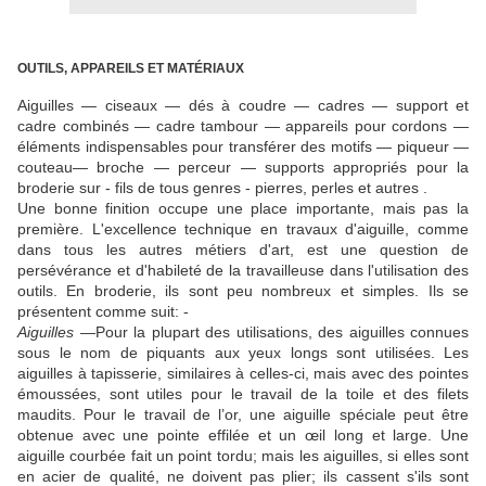
OUTILS, APPAREILS ET MATÉRIAUX
Aiguilles — ciseaux — dés à coudre — cadres — support et
cadre combinés — cadre tambour — appareils pour cordons —
éléments indispensables pour transférer des motifs — piqueur —
couteau— broche — perceur — supports appropriés pour la
broderie sur - fils de tous genres - pierres, perles et autres .
Une bonne finition occupe une place importante, mais pas la
première.
L'excellence technique en travaux d'aiguille, comme
dans tous les autres métiers d'art, est une question de
persévérance et d'habileté de la travailleuse dans l'utilisation des
outils.
En broderie, ils sont peu nombreux et simples. Ils se
présentent comme suit: -
Aiguilles
—Pour la plupart des utilisations, des aiguilles connues
sous le nom de piquants aux yeux longs sont utilisées.
Les
aiguilles à tapisserie, similaires à celles-ci, mais avec des pointes
émoussées, sont utiles pour le travail de la toile et des filets
maudits.
Pour le travail de l’or, une aiguille spéciale peut être
obtenue avec une pointe effilée et un œil long et large.
Une
aiguille courbée fait un point tordu;
mais les aiguilles, si elles sont
en acier de qualité, ne doivent pas plier;
ils cassent s'ils sont