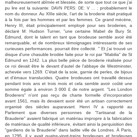
malheureusement
et blessée, de sorte que tout ce que j’ai
abîmée
pu lire est la suivante:
;
probablement le
DAVN PERS: DE: V ...
nom du donneur.
Au XIIIe siècle, l’art de la broderie était pratiqué
à la fois par les hommes et par les femmes.
Ce grand mécène,
Henry III, était principalement employé pour ses broderies, a
déclaré M. Hudson Turner, "une certaine Mabel de Bury St.
Edmund, dont le talent en tant que brodeuse semble avoir été
remarquable, et de nombreux témoignages intéressants de ses
curieuses performances. pourrait être collecté. "
Et j'ai trouvé un
disque d'une chasuble brodée faite pour le roi par "Mabilia" de St
Edmund en 1242. La plus belle pièce de broderie réalisée pour
ce roi devait être le devant d'autel de l'abbaye de Westminster,
achevée vers 1269. C'était de la soie, garnie de perles, de bijoux
et d'émaux translucides.
Quatre brodeuses ont travaillé dessus
pendant trois ans et trois mois et cela semble avoir coûté une
somme égale à environ 3 000 £ de notre argent.
"Les London
Broderers" n'ont pas reçu de charte formelle d'incorporation
avant 1561, mais ils devaient avoir été un artisan correctement
organisé des siècles auparavant.
Henri IV
a rapporté au
Parlement que diverses personnes de "l'artisanat de la
Brauderie" avaient fabriqué un matériau impropre à la fabrication
de matériaux de qualité inférieure, évitant ainsi la perquisition des
"gardiens de la Brauderie" dans ladite ville de Londres.
À Paris,
en 1295, il y avait quatre-vingt-treize brodeuses et brodeuses