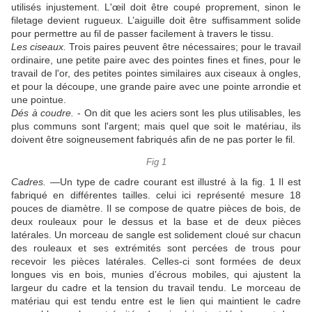
utilisés injustement.
L'œil doit être coupé proprement, sinon le
filetage devient rugueux.
L’aiguille doit être suffisamment solide
pour permettre au fil de passer facilement à travers le tissu.
Les ciseaux.
Trois paires peuvent être nécessaires;
pour le travail
ordinaire, une petite paire avec des pointes fines et fines, pour le
travail de l'or, des petites pointes similaires aux ciseaux à ongles,
et pour la découpe, une grande paire avec une pointe arrondie et
une pointue.
Dés à coudre.
- On dit que les aciers sont les plus utilisables, les
plus communs sont l'argent;
mais quel que soit le matériau, ils
doivent être soigneusement fabriqués afin de ne pas porter le fil.
Fig 1
Cadres.
—Un type de cadre courant est illustré à la fig.
1
Il est
fabriqué en différentes tailles.
celui ici représenté mesure 18
pouces de diamètre.
Il se compose de quatre pièces de bois, de
deux rouleaux pour le dessus et la base et de deux pièces
latérales.
Un morceau de sangle est solidement cloué sur chacun
des rouleaux et ses extrémités sont percées de trous pour
recevoir les pièces latérales.
Celles-ci sont formées de deux
longues vis en bois, munies d’écrous mobiles, qui ajustent la
largeur du cadre et la tension du travail tendu.
Le morceau de
matériau qui est tendu entre est le lien qui maintient le cadre