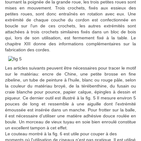
tournant la poignée de la grande roue, les trois petites roues sont
mises en mouvement.
Trois crochets, fixés aux essieux des
petites roues, sont donc entraînés en rotation avec eux.
Une
extrémité de chaque couche du cordon est confectionnée en
boucle sur l'un de ces crochets, les autres extrémités sont
attachées à trois crochets similaires fixés dans un bloc de bois
qui, lors de son utilisation, est fermement fixé à la table.
Le
chapitre XIII donne des informations complémentaires sur la
fabrication des cordes.
Les articles suivants peuvent être nécessaires pour tracer le motif
sur le matériau: encre de Chine, une petite brosse en fine
zibeline, un tube de peinture à l'huile, blanc ou rouge pâle, selon
la couleur du matériau broyé, de la térébenthine, du fusain ou
craie blanche pour pounce, papier calque, épingles à dessin et
piqueur.
Ce dernier outil est illustré à la fig.
5
Il mesure environ 5
pouces de long et ressemble à une aiguille dont l'extrémité
émoussée est insérée dans un manche.
Pour frotter sur la balle,
il est nécessaire d’utiliser une matière adhésive douce roulée en
boule.
Un morceau de vieux tuyau en soie bien enroulé constitue
un excellent tampon à cet effet.
Le couteau montré à la fig.
6 est utile pour couper à des
moments où l'utilisation de ciseaux n'est pas pratique.
Il est utilisé