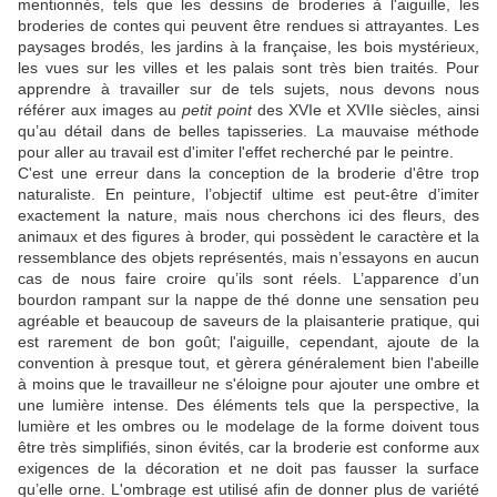
mentionnés, tels que les dessins de broderies à l'aiguille, les
broderies de contes qui peuvent être rendues si attrayantes.
Les
paysages brodés, les jardins à la française, les bois mystérieux,
les vues sur les villes et les palais sont très bien traités.
Pour
apprendre à travailler sur de tels sujets, nous devons nous
référer aux images au
petit point
des XVIe et XVIIe siècles, ainsi
qu’au détail dans de belles tapisseries.
La mauvaise méthode
pour aller au travail est d'imiter l'effet recherché par le peintre.
C'est une erreur dans la conception de la broderie d'être trop
naturaliste.
En peinture, l’objectif ultime est peut-être d’imiter
exactement la nature, mais nous cherchons ici des fleurs, des
animaux et des figures à broder, qui possèdent le caractère et la
ressemblance des objets représentés, mais n’essayons en aucun
cas de nous faire croire qu’ils sont réels.
L’apparence d’un
bourdon rampant sur la nappe de thé donne une sensation peu
agréable et beaucoup de saveurs de la plaisanterie pratique, qui
est rarement de bon goût;
l'aiguille, cependant, ajoute de la
convention à presque tout, et gèrera généralement bien l'abeille
à moins que le travailleur ne s'éloigne pour ajouter une ombre et
une lumière intense.
Des éléments tels que la perspective, la
lumière et les ombres ou le modelage de la forme doivent tous
être très simplifiés, sinon évités, car la broderie est conforme aux
exigences de la décoration et ne doit pas fausser la surface
qu’elle orne.
L'ombrage est utilisé afin de donner plus de variété