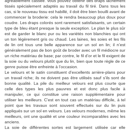
agréablement cassée.
Vous pouvez obtenir des draps lâchement
tissés spécialement adaptés au travail du fil tiré.
Dans tous les
cas, si le nouveau tissu est habillé, il doit être bien bouilli avant de
commencer la broderie: cela le rendra beaucoup plus doux pour
coudre.
Les draps colorés sont rarement satisfaisants, un certain
type de bleu étant presque la seule exception.
Le plan le plus sûr
est de garder le blanc pur ou les variétés non blanchies qui ont
un ton légèrement gris ou chaud.
Les laines, les soies et les fils
de lin ont tous une belle apparence sur un sol en lin;
il n’est
généralement pas de bon goût de broder avec un fil médiocre sur
un riche matériau de base; par contre, le fil d’or et le fil exigent de
la soie ou du velours plutôt que du lin, bien que toute règle de ce
genre puisse être enfreinte à l’occasion.
Le velours et le satin constituent d'excellents arrière-plans pour
un travail riche;
ils ne doivent pas être utilisés sauf s'ils sont de
bonne qualité.
La pile du meilleur velours est plus courte que
celle des types les plus pauvres et est donc plus facile à
manipuler, ce qui constitue une raison supplémentaire pour
utiliser les meilleurs.
C'est en tout cas un matériau difficile, à tel
point que les travaux sont souvent effectués sur du lin puis
appliqués sur un sol en velours.
Les velours modernes, même les
meilleurs, ont une qualité et une couleur incomparables avec les
anciens.
La soie de différentes sortes est largement utilisée car elle