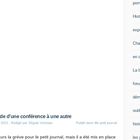
pom
Hist
expo
Chat
en d
La 
for
dém
outi
de d'une conférence à une autre
 2015
, Rédigé par Séguié christian
Publié dans
#le petit journal
hist
urs la grève pour le petit journal, mais il a été mis en place
les 