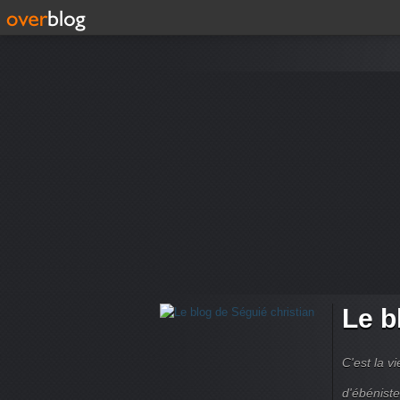
Le b
C'est la v
d'ébéniste