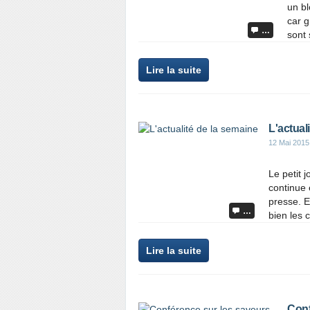
un bl
car g
…
sont 
Lire la suite
L'actual
12 Mai 2015
Le petit 
continue 
presse. Et
…
bien les 
Lire la suite
Conf