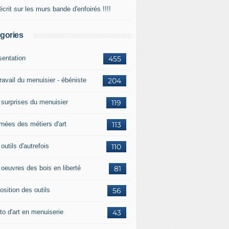
crit sur les murs bande d'enfoirés !!!!
gories
sentation
455
ravail du menuisier - ébéniste
204
 surprises du menuisier
119
rnées des métiers d'art
113
outils d'autrefois
110
 oeuvres des bois en liberté
81
osition des outils
56
to d'art en menuiserie
43