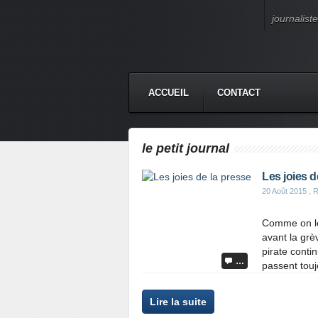
journalist
ACCUEIL
CONTACT
le petit journal
Les joies d
20 Août 2015
, R
Comme on le 
avant la grè
pirate contin
…
passent toujo
Lire la suite