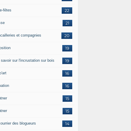
e-fêtes
22
sse
21
ncailleries et compagnies
20
osition
19
 savoir sur l'incrustation sur bois
19
'art
16
mation
16
tner
15
tner
15
courrier des blogueurs
14