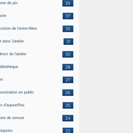
me de pin
39
oire
37
sition de l'entre-fêtes
35
 dans l'atelier
31
irect de l'atelier
30
biblothèque
28
um
27
onstration en public
26
ls d'aujourd'hui
25
oire de serrure
24
piquoirs
23