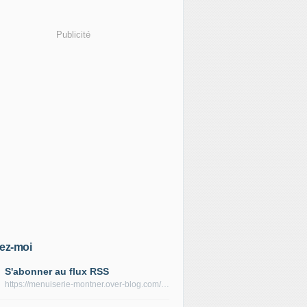
Publicité
ez-moi
S'abonner au flux RSS
https://menuiserie-montner.over-blog.com/rss