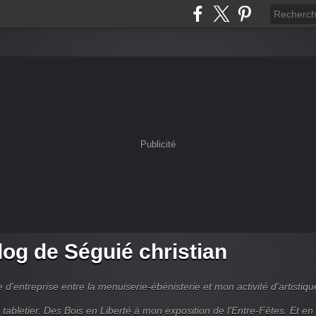
Publicité
log de Séguié christian
ie d'entreprise entre la menuiserie-ébénisterie et mon activité d'artistiqu
 tabletier. Des Bois en Liberté à mon exposition de l'Entre-Fêtes. Et en