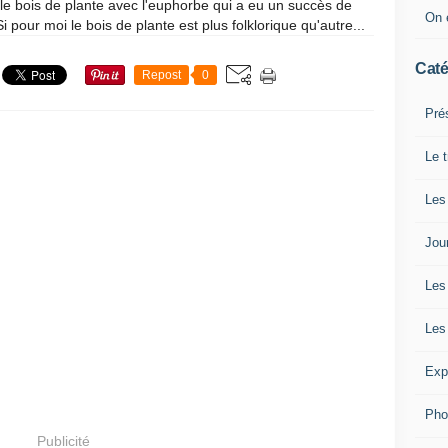
 le bois de plante avec l'euphorbe qui a eu un succès de
On é
Si pour moi le bois de plante est plus folklorique qu'autre...
Caté
Repost
0
Pré
Le t
Les
Jou
Les 
Les
Exp
Pho
Publicité