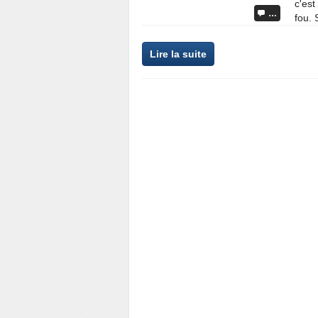
c'est
…
fou. 
Lire la suite