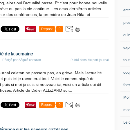
og, alors oui l'actualité passe. Et c'est pour bonne nouvelle
rève ou pas la vie continue. Les deux dernières articles
entr
sur des conférences, la première de Jean Rifa, et...
pre
Repost
0
qui
exp
ité de la semaine
tout
, Rédigé par Séguié christian
Publié dans
#le petit journal
coop
journal calatan ne passera pas, en grève. Mais l'actualité
et puis ici je raconterai tout. Voici le communiqué de
 puis si moi je suis si nouveau ici, voici un article qui dit
for
choses. Article de Didier ALLiZARD sur...
Mon
Repost
0
mon
Le 
érence sur les saveurs catalanes