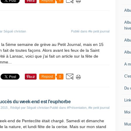
Repost
0
Alb
Alb
hiv
ar Séguié christian
Publié dans
#le petit journal
Albu
t la 5ème semaine de grève au Petit Journal, mais en 15
en fait de toutes façons. Alors avant les feux de la Saint
Alb
ité à Lansac, voici que j'ai fait un article sur la fête de
mme...
A m
C'es
Repost
0
Du 
Lin
uccès du week-end est l'euphorbe
 2015
, Rédigé par Séguié christian
Publié dans
#Présentation
,
#le petit journal
Moi
eek-end de Pentecôte était chargé. Samedi et dimanche
Mus
de la nature, et lundi fête de la cerise. Mais sur mon stand