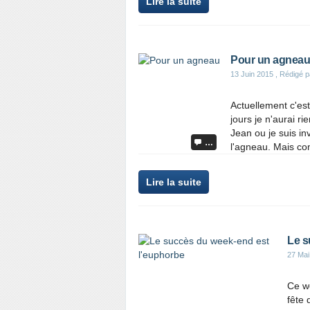
Lire la suite
Pour un agneau
13 Juin 2015
, Rédigé p
Actuellement c'es
jours je n'aurai ri
Jean ou je suis inv
…
l'agneau. Mais co
Lire la suite
Le s
27 Mai
Ce w
fête 