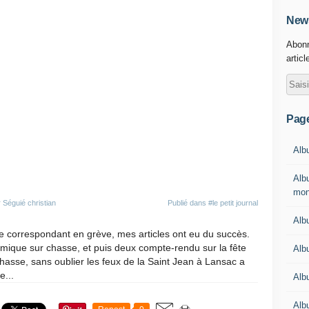
News
Abonn
articl
Pag
Alb
Alb
mon
 Séguié christian
Publié dans
#le petit journal
Albu
e correspondant en grève, mes articles ont eu du succès.
émique sur chasse, et puis deux compte-rendu sur la fête
Alb
 chasse, sans oublier les feux de la Saint Jean à Lansac a
e...
Alb
Albu