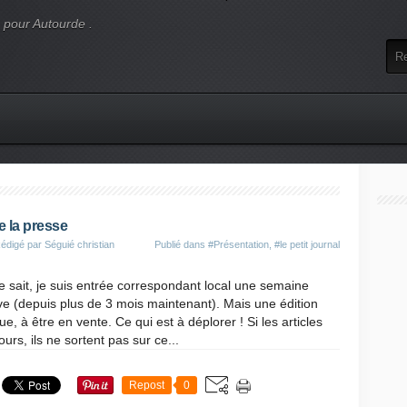
e pour Autourde .
e la presse
édigé par Séguié christian
Publié dans
#Présentation
,
#le petit journal
sait, je suis entrée correspondant local une semaine
ve (depuis plus de 3 mois maintenant). Mais une édition
ue, à être en vente. Ce qui est à déplorer ! Si les articles
urs, ils ne sortent pas sur ce...
Repost
0